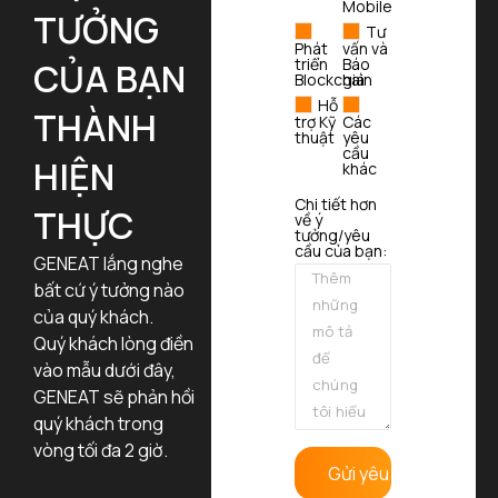
Mobile
TƯỞNG
Tư
Phát
vấn và
triển
Báo
CỦA BẠN
Blockchain
giá
Hỗ
THÀNH
trợ Kỹ
Các
thuật
yêu
cầu
HIỆN
khác
Chi tiết hơn
THỰC
về ý
tưởng/yêu
cầu của bạn:
GENEAT lắng nghe
bất cứ ý tưởng nào
của quý khách.
Quý khách lòng điền
vào mẫu dưới đây,
GENEAT sẽ phản hồi
quý khách trong
vòng tối đa 2 giờ.