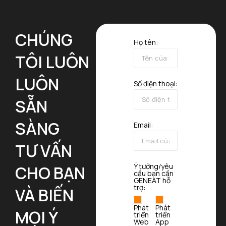
CHÚNG
Họ tên:
TÔI LUÔN
LUÔN
Số điện thoại:
SẴN
SÀNG
Email:
TƯ VẤN
Ý tưởng/yêu
CHO BẠN
cầu bạn cần
GENEAT hỗ
trợ:
VÀ BIẾN
Phát
Phát
MỌI Ý
triển
triển
Web
App