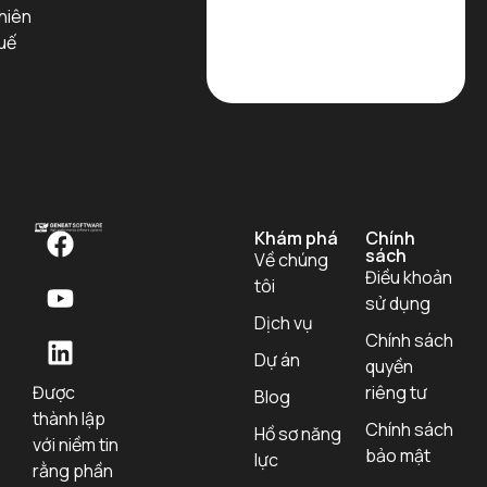
hiên
uế
Khám phá
Chính
sách
Về chúng
Điều khoản
tôi
sử dụng
Dịch vụ
Chính sách
Dự án
quyền
Được
riêng tư
Blog
thành lập
Chính sách
Hồ sơ năng
với niềm tin
bảo mật
lực
rằng phần