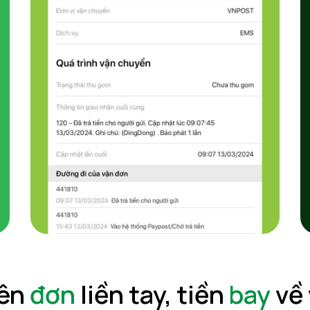
ên
đơn
liền tay, tiền
bay
về 