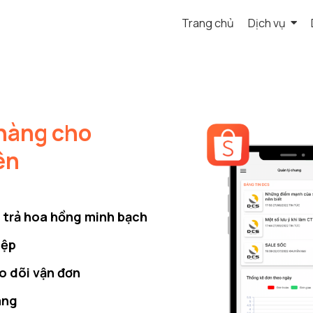
Trang chủ
Dịch vụ
 hàng cho
ên
i trả hoa hồng minh bạch
iệp
o dõi vận đơn
àng