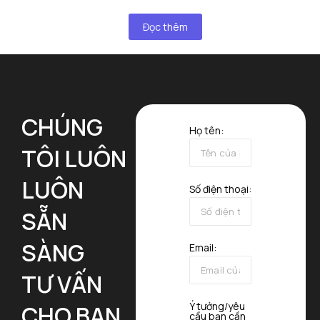
Đọc thêm
CHÚNG
Họ tên:
TÔI LUÔN
LUÔN
Số điện thoại:
SẴN
SÀNG
Email:
TƯ VẤN
Ý tưởng/yêu
CHO BẠN
cầu bạn cần