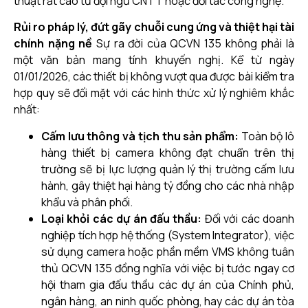
thuật rất cao từ đội ngũ CNTT hoặc đối tác công nghệ.
Rủi ro pháp lý, đứt gãy chuỗi cung ứng và thiệt hại tài
chính nặng nề
Sự ra đời của QCVN 135 không phải là
một văn bản mang tính khuyến nghị. Kể từ ngày
01/01/2026, các thiết bị không vượt qua được bài kiểm tra
hợp quy sẽ đối mặt với các hình thức xử lý nghiêm khắc
nhất:
Cấm lưu thông và tịch thu sản phẩm:
Toàn bộ lô
hàng thiết bị camera không đạt chuẩn trên thị
trường sẽ bị lực lượng quản lý thị trường cấm lưu
hành, gây thiệt hại hàng tỷ đồng cho các nhà nhập
khẩu và phân phối.
Loại khỏi các dự án đấu thầu:
Đối với các doanh
nghiệp tích hợp hệ thống (System Integrator), việc
sử dụng camera hoặc phần mềm VMS không tuân
thủ QCVN 135 đồng nghĩa với việc bị tước ngay cơ
hội tham gia đấu thầu các dự án của Chính phủ,
ngân hàng, an ninh quốc phòng, hay các dự án tòa