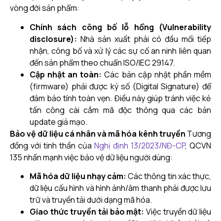
vòng đời sản phẩm:
Chính sách công bố lỗ hổng (Vulnerability
disclosure):
Nhà sản xuất phải có đầu mối tiếp
nhận, công bố và xử lý các sự cố an ninh liên quan
đến sản phẩm theo chuẩn ISO/IEC 29147.
Cập nhật an toàn:
Các bản cập nhật phần mềm
(firmware) phải được ký số (Digital Signature) để
đảm bảo tính toàn vẹn. Điều này giúp tránh việc kẻ
tấn công cài cắm mã độc thông qua các bản
update giả mạo.
Bảo vệ dữ liệu cá nhân và mã hóa kênh truyền
Tương
đồng với tinh thần của
Nghị định 13/2023/NĐ-CP
, QCVN
135 nhấn mạnh việc bảo vệ dữ liệu người dùng:
Mã hóa dữ liệu nhạy cảm:
Các thông tin xác thực,
dữ liệu cấu hình và hình ảnh/âm thanh phải được lưu
trữ và truyền tải dưới dạng mã hóa.
Giao thức truyền tải bảo mật:
Việc truyền dữ liệu