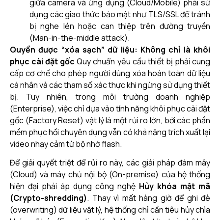
giữa camera và ứng dụng (Cloud/Mobile) phải sử
dụng các giao thức bảo mật như TLS/SSL để tránh
bị nghe lén hoặc can thiệp trên đường truyền
(Man-in-the-middle attack).
Quyền được “xóa sạch” dữ liệu: Không chỉ là khôi
phục cài đặt gốc
Quy chuẩn yêu cầu thiết bị phải cung
cấp cơ chế cho phép người dùng xóa hoàn toàn dữ liệu
cá nhân và các tham số xác thực khi ngừng sử dụng thiết
bị. Tuy nhiên, trong môi trường doanh nghiệp
(Enterprise), việc chỉ dựa vào tính năng khôi phục cài đặt
gốc (Factory Reset) vật lý là một rủi ro lớn, bởi các phần
mềm phục hồi chuyên dụng vẫn có khả năng trích xuất lại
video nhạy cảm từ bộ nhớ flash.
Để giải quyết triệt để rủi ro này, các giải pháp đám mây
(Cloud) và máy chủ nội bộ (On-premise) của hệ thống
hiện đại phải áp dụng công nghệ
Hủy khóa mật mã
(Crypto-shredding)
. Thay vì mất hàng giờ để ghi đè
(overwriting) dữ liệu vật lý, hệ thống chỉ cần tiêu hủy chìa