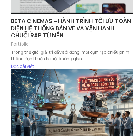
BETA CINEMAS – HÀNH TRÌNH TỐI ƯU TOÀN
DIỆN HỆ THỐNG BÁN VÉ VÀ VẬN HÀNH
CHUỖI RẠP TỪ NỀN…
Portfolio
Trong thế giới giải trí đầy sôi động, mỗi cụm rạp chiếu phim
không đơn thuần là một không gian...
Đọc bài viết