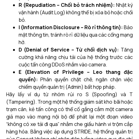
R (Repudiation – Chối bỏ trách nhiệm):
Nhật ký
vận hành (Audit Log) không thể bị xóa bỏ hoặc chối
bỏ.
I (Information Disclosure – Rò rỉ thông tin):
Bảo
mật thông tin, tránh rò rỉ dữ liệu qua các cổng mạng
hở.
D (Denial of Service – Từ chối dịch vụ):
Tăng
cường khả năng chịu tải của hệ thống trước các
cuộc tấn công DDoS nhắm vào camera.
E (Elevation of Privilege – Leo thang đặc
quyền):
Phân quyền chặt chẽ, ngăn chặn việc
chiếm quyền quản trị (Admin) bất hợp pháp.
Hãy lấy ví dụ từ nhóm rủi ro S (Spoofing) và T
(Tampering). Trong một hệ thống giám sát kho bãi hoặc
trạm cân, kẻ tấn công có thể cố gắng cắm một camera
giả mạo vào mạng nội bộ để phát lại một đoạn video
“không có xe tải đi qua” nhằm che giấu hành vi trộm cắp
hàng hóa. Bằng việc áp dụng STRIDE, hệ thống quản trị