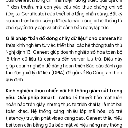
của Geneat không chỉ nhận diện luồng video qua địa chỉ
IP đơn thuần, mà còn yêu cầu xác thực chứng chỉ số
(Digital Certificate) của thiết bị ở tầng phần cứng. Bất kỳ
sự xáo trộn hoặc luồng dữ liệu lạ nào cũng bị hệ thống từ
chối quyền truy cập và phát cảnh báo ngay lập tức.
Giải pháp “bản đồ dòng chảy dữ liệu” cho camera
Kế
thừa kinh nghiệm từ việc triển khai các hệ thống tuân thủ
Nghị định 13, Geneat giúp doanh nghiệp số hóa toàn bộ
lộ trình dữ liệu từ camera đến server lưu trữ. Điều này
giúp doanh nghiệp dễ dàng hoàn thiện Báo cáo đánh giá
tác động xử lý dữ liệu (DPIA) để gửi về Bộ Công an theo
quy định.
Kinh nghiệm thực chiến với hệ thống giám sát trọng
yếu: Giải pháp Smart Traffic
Lý thuyết bảo mật luôn
hoàn hảo trên giấy, nhưng thực tế triển khai lại là một bài
toán khác. Hệ thống càng nhiều lớp mã hóa, độ trễ
(latency) truyền phát video càng cao. Geneat thấu hiểu
bài toán cân bằng giữa bảo mật và hiệu năng này thông