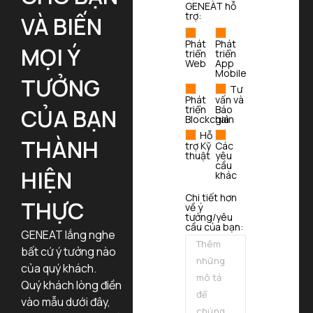
GENEAT hỗ
trợ:
VÀ BIẾN
Phát
Phát
MỌI Ý
triển
triển
Web
App
Mobile
TƯỞNG
Tư
Phát
vấn và
triển
Báo
CỦA BẠN
Blockchain
giá
Hỗ
THÀNH
trợ Kỹ
Các
thuật
yêu
cầu
HIỆN
khác
Chi tiết hơn
THỰC
về ý
tưởng/yêu
cầu của bạn:
GENEAT lắng nghe
bất cứ ý tưởng nào
của quý khách.
Quý khách lòng điền
vào mẫu dưới đây,