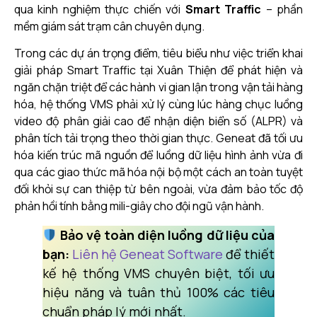
qua kinh nghiệm thực chiến với
Smart Traffic
– phần
mềm giám sát trạm cân chuyên dụng.
Trong các dự án trọng điểm, tiêu biểu như việc triển khai
giải pháp Smart Traffic tại Xuân Thiện để phát hiện và
ngăn chặn triệt để các hành vi gian lận trong vận tải hàng
hóa, hệ thống VMS phải xử lý cùng lúc hàng chục luồng
video độ phân giải cao để nhận diện biển số (ALPR) và
phân tích tải trọng theo thời gian thực. Geneat đã tối ưu
hóa kiến trúc mã nguồn để luồng dữ liệu hình ảnh vừa đi
qua các giao thức mã hóa nội bộ một cách an toàn tuyệt
đối khỏi sự can thiệp từ bên ngoài, vừa đảm bảo tốc độ
phản hồi tính bằng mili-giây cho đội ngũ vận hành.
Bảo vệ toàn diện luồng dữ liệu của
bạn:
Liên hệ Geneat Software
để thiết
kế hệ thống VMS chuyên biệt, tối ưu
hiệu năng và tuân thủ 100% các tiêu
chuẩn pháp lý mới nhất.