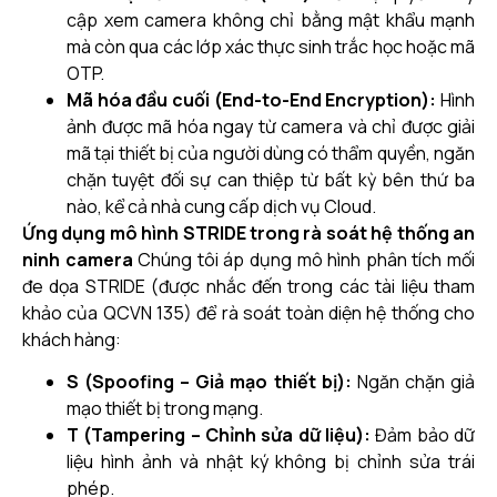
cập xem camera không chỉ bằng mật khẩu mạnh
mà còn qua các lớp xác thực sinh trắc học hoặc mã
OTP.
Mã hóa đầu cuối (End-to-End Encryption):
Hình
ảnh được mã hóa ngay từ camera và chỉ được giải
mã tại thiết bị của người dùng có thẩm quyền, ngăn
chặn tuyệt đối sự can thiệp từ bất kỳ bên thứ ba
nào, kể cả nhà cung cấp dịch vụ Cloud.
Ứng dụng mô hình STRIDE trong rà soát hệ thống an
ninh camera
Chúng tôi áp dụng mô hình phân tích mối
đe dọa STRIDE (được nhắc đến trong các tài liệu tham
khảo của QCVN 135) để rà soát toàn diện hệ thống cho
khách hàng:
S (Spoofing – Giả mạo thiết bị):
Ngăn chặn giả
mạo thiết bị trong mạng.
T (Tampering – Chỉnh sửa dữ liệu):
Đảm bảo dữ
liệu hình ảnh và nhật ký không bị chỉnh sửa trái
phép.