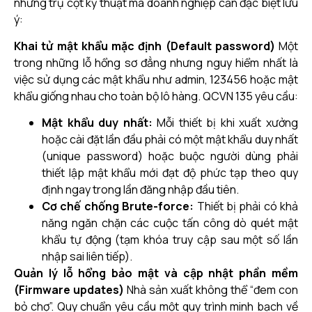
những trụ cột kỹ thuật mà doanh nghiệp cần đặc biệt lưu
ý:
Khai tử mật khẩu mặc định (Default password)
Một
trong những lỗ hổng sơ đẳng nhưng nguy hiểm nhất là
việc sử dụng các mật khẩu như admin, 123456 hoặc mật
khẩu giống nhau cho toàn bộ lô hàng. QCVN 135 yêu cầu:
Mật khẩu duy nhất:
Mỗi thiết bị khi xuất xưởng
hoặc cài đặt lần đầu phải có một mật khẩu duy nhất
(unique password) hoặc buộc người dùng phải
thiết lập mật khẩu mới đạt độ phức tạp theo quy
định ngay trong lần đăng nhập đầu tiên.
Cơ chế chống Brute-force:
Thiết bị phải có khả
năng ngăn chặn các cuộc tấn công dò quét mật
khẩu tự động (tạm khóa truy cập sau một số lần
nhập sai liên tiếp).
Quản lý lỗ hổng bảo mật và cập nhật phần mềm
(Firmware updates)
Nhà sản xuất không thể “đem con
bỏ chợ”. Quy chuẩn yêu cầu một quy trình minh bạch về