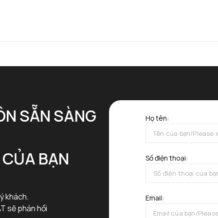
ÔN SẴN SÀNG
Họ tên:
G CỦA BẠN
Số điện thoại:
ý khách.
Email:
T sẽ phản hồi