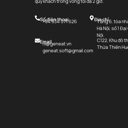
quý khách trong vòng tối đa 2 giờ.
Số điện thoại
Địa chỉ
+84 934 571 626
Tầng 6, tòa nh
Hà Nội, số 1 Đại
Nội.
C122, Khu đô th
Email
hi@geneat.vn
Thừa Thiên Hu
geneat.soft@gmail.com