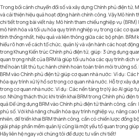
Trong bối cảnh chuyển đổi số và xây dựng Chính phủ điện tử,
và cải thiện hiệu quả hoạt động hành chính công. Vậy Mô hình t
chi tiết trong bài viết này. Mô hình tham chiếu nghiệp vụ (BR
mô hình hóa và tối ưu hóa quy trình nghiệp vụ trong các cơ qu
tính thống nhất, hiệu quả và liên thông giữa các bộ phận. BRM
hiểu rõ hơn về cách tổ chức, quản lý và vận hành các hoạt độn
trong Khung Kiến trúc Chính phủ điện tử, giúp: 3 ứng dụng qu
quan trọng nhất của BRM là giúp tối ưu hóa các quy trình dịch
thể hoàn tất thủ tục hành chính hoàn toàn trên môi trường số, 
BRM vào Chính phủ điện tử giúp cơ quan nhà nước: Ví dụ: Các h
hóa quy trình xử lý hồ sơ trong cơ quan nhà nước. Hỗ trợ xây d
trong cơ quan nhà nước. Ví dụ: Các nền tảng trợ lý ảo AI giúp tự
sơ. Những thách thức khi triển khai BRM trong Chính phủ điện tử
quả Để ứng dụng BRM vào Chính phủ điện tử thành công, cần: K
phủ số. Với khả năng chuẩn hóa quy trình nghiệp vụ, nâng cao 
nhiên, để triển khai BRM thành công, cần có chiến lược đồng 
giải pháp phần mềm quản lý cũng là một yếu tố quan trọng giúp 
Hãy liên hệ ngay với chúng tôi để được tư vấn chi tiết!