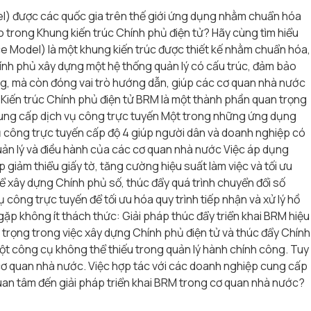
l) được các quốc gia trên thế giới ứng dụng nhằm chuẩn hóa
o trong Khung kiến trúc Chính phủ điện tử? Hãy cùng tìm hiểu
ce Model) là một khung kiến trúc được thiết kế nhằm chuẩn hóa,
hính phủ xây dựng một hệ thống quản lý có cấu trúc, đảm bảo
ông, mà còn đóng vai trò hướng dẫn, giúp các cơ quan nhà nước
 Kiến trúc Chính phủ điện tử BRM là một thành phần quan trọng
 cung cấp dịch vụ công trực tuyến Một trong những ứng dụng
vụ công trực tuyến cấp độ 4 giúp người dân và doanh nghiệp có
 quản lý và điều hành của các cơ quan nhà nước Việc áp dụng
giảm thiểu giấy tờ, tăng cường hiệu suất làm việc và tối ưu
ể xây dựng Chính phủ số, thúc đẩy quá trình chuyển đổi số
ụ công trực tuyến để tối ưu hóa quy trình tiếp nhận và xử lý hồ
 gặp không ít thách thức: Giải pháp thúc đẩy triển khai BRM hiệu
trọng trong việc xây dựng Chính phủ điện tử và thúc đẩy Chính
một công cụ không thể thiếu trong quản lý hành chính công. Tuy
 cơ quan nhà nước. Việc hợp tác với các doanh nghiệp cung cấp
quan tâm đến giải pháp triển khai BRM trong cơ quan nhà nước?