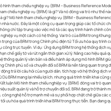
 Mô hình tham chiếu nghiệp vụ (BRM – Business Reference Mode
ham chiếu nghiệp vụ (BRM) là gì? Và nó đóng vai trò như thế nà
M) là gì? Mô hình tham chiếu nghiệp vụ (BRM – Business Referen
an nhà nước. Đây là một công cụ quan trọng giúp các tổ chức c
 không chỉ tập trung vào việc mô tả các quy trình hành chính c
g nghiệp vụ một cách có hệ thống. Vai trò của BRM trong Khung
an trọng của BRM trong Chính phủ điện tử Tối ưu hóa quy trình
 vụ công trực tuyến. Ví dụ: Ứng dụng BRM trong hệ thống dịch 
hạn chế giấy tờ và rút ngắn thời gian xử lý. Nâng cao hiệu quả
ệ thống quản lý văn bản và điều hành áp dụng mô hình BRM giúp 
ựng Chính phủ số và chuyển đổi số BRM là nền tảng quan trọng đ
 động trả lời câu hỏi của người dân, tích hợp với hệ thống dịch v
 Dù BRM mang lại nhiều lợi ích, nhưng quá trình triển khai cũng
ết luận Mô hình tham chiếu nghiệp vụ (BRM) đóng vai trò quan 
hiệu suất quản lý và hỗ trợ chuyển đổi số, BRM đang trở thành 
bộ, công nghệ hỗ trợ mạnh mẽ và sự phối hợp chặt chẽ giữa các
tối ưu hóa quá trình triển khai BRM trong thực tiễn. Bạn đang 