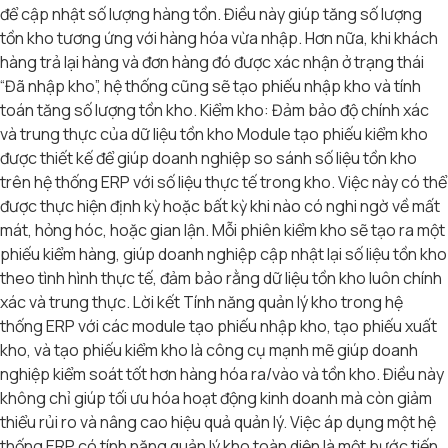
để cập nhật số lượng hàng tồn. Điều này giúp tăng số lượng
tồn kho tương ứng với hàng hóa vừa nhập. Hơn nữa, khi khách
hàng trả lại hàng và đơn hàng đó được xác nhận ở trạng thái
“Đã nhập kho”, hệ thống cũng sẽ tạo phiếu nhập kho và tính
toán tăng số lượng tồn kho. Kiểm kho: Đảm bảo độ chính xác
và trung thực của dữ liệu tồn kho Module tạo phiếu kiểm kho
được thiết kế để giúp doanh nghiệp so sánh số liệu tồn kho
trên hệ thống ERP với số liệu thực tế trong kho. Việc này có thể
được thực hiện định kỳ hoặc bất kỳ khi nào có nghi ngờ về mất
mát, hỏng hóc, hoặc gian lận. Mỗi phiên kiểm kho sẽ tạo ra một
phiếu kiểm hàng, giúp doanh nghiệp cập nhật lại số liệu tồn kho
theo tình hình thực tế, đảm bảo rằng dữ liệu tồn kho luôn chính
xác và trung thực. Lời kết Tính năng quản lý kho trong hệ
thống ERP với các module tạo phiếu nhập kho, tạo phiếu xuất
kho, và tạo phiếu kiểm kho là công cụ mạnh mẽ giúp doanh
nghiệp kiểm soát tốt hơn hàng hóa ra/vào và tồn kho. Điều này
không chỉ giúp tối ưu hóa hoạt động kinh doanh mà còn giảm
thiểu rủi ro và nâng cao hiệu quả quản lý. Việc áp dụng một hệ
thống ERP có tính năng quản lý kho toàn diện là một bước tiến