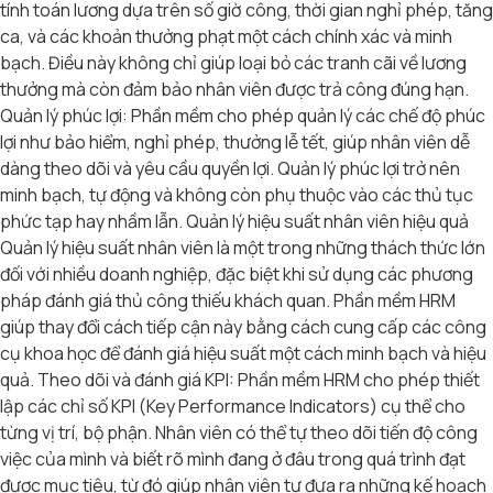
tính toán lương dựa trên số giờ công, thời gian nghỉ phép, tăng
ca, và các khoản thưởng phạt một cách chính xác và minh
bạch. Điều này không chỉ giúp loại bỏ các tranh cãi về lương
thưởng mà còn đảm bảo nhân viên được trả công đúng hạn.
Quản lý phúc lợi: Phần mềm cho phép quản lý các chế độ phúc
lợi như bảo hiểm, nghỉ phép, thưởng lễ tết, giúp nhân viên dễ
dàng theo dõi và yêu cầu quyền lợi. Quản lý phúc lợi trở nên
minh bạch, tự động và không còn phụ thuộc vào các thủ tục
phức tạp hay nhầm lẫn. Quản lý hiệu suất nhân viên hiệu quả
Quản lý hiệu suất nhân viên là một trong những thách thức lớn
đối với nhiều doanh nghiệp, đặc biệt khi sử dụng các phương
pháp đánh giá thủ công thiếu khách quan. Phần mềm HRM
giúp thay đổi cách tiếp cận này bằng cách cung cấp các công
cụ khoa học để đánh giá hiệu suất một cách minh bạch và hiệu
quả. Theo dõi và đánh giá KPI: Phần mềm HRM cho phép thiết
lập các chỉ số KPI (Key Performance Indicators) cụ thể cho
từng vị trí, bộ phận. Nhân viên có thể tự theo dõi tiến độ công
việc của mình và biết rõ mình đang ở đâu trong quá trình đạt
được mục tiêu, từ đó giúp nhân viên tự đưa ra những kế hoạch