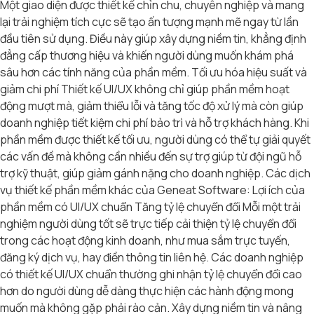
Một giao diện được thiết kế chỉn chu, chuyên nghiệp và mang
lại trải nghiệm tích cực sẽ tạo ấn tượng mạnh mẽ ngay từ lần
đầu tiên sử dụng. Điều này giúp xây dựng niềm tin, khẳng định
đẳng cấp thương hiệu và khiến người dùng muốn khám phá
sâu hơn các tính năng của phần mềm. Tối ưu hóa hiệu suất và
giảm chi phí Thiết kế UI/UX không chỉ giúp phần mềm hoạt
động mượt mà, giảm thiểu lỗi và tăng tốc độ xử lý mà còn giúp
doanh nghiệp tiết kiệm chi phí bảo trì và hỗ trợ khách hàng. Khi
phần mềm được thiết kế tối ưu, người dùng có thể tự giải quyết
các vấn đề mà không cần nhiều đến sự trợ giúp từ đội ngũ hỗ
trợ kỹ thuật, giúp giảm gánh nặng cho doanh nghiệp. Các dịch
vụ thiết kế phần mềm khác của Geneat Software: Lợi ích của
phần mềm có UI/UX chuẩn Tăng tỷ lệ chuyển đổi Mỗi một trải
nghiệm người dùng tốt sẽ trực tiếp cải thiện tỷ lệ chuyển đổi
trong các hoạt động kinh doanh, như mua sắm trực tuyến,
đăng ký dịch vụ, hay điền thông tin liên hệ. Các doanh nghiệp
có thiết kế UI/UX chuẩn thường ghi nhận tỷ lệ chuyển đổi cao
hơn do người dùng dễ dàng thực hiện các hành động mong
muốn mà không gặp phải rào cản. Xây dựng niềm tin và nâng