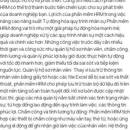
thấy được hỗ trợ và phát triển. Cùng tìm hiểu cách phần mềm
HRM có thể trở thành bước tiến chiến lược cho sự phát triển
của doanh nghiệp bạn. Lợi ích của phần mềm HRM trong việc
nâng cao năng suất Tự động hóa quy trình nhân sự Phần mềm
HRM đóng vai trò như một giải pháp tự động hóa mạnh mẽ,
giúp doanh nghiệp xử lý các quy trình nhân sự một cách hiệu
quả và chính xác hơn. Những công việc trước đây cần nhiều
thời gian và công sức như quản lý hồ sơ nhân viên, chấm công,
tính lương và quản lý phúc lợi bây giờ được thực hiện tự động
với tốc độ nhanh hơn, giảm thiểu tối đa sai sót và tiếp kiệm
nguồn lực. Quản lý hồ sơ nhân viên: Thay vì lưu trữ thông tin
nhân viên bằng giấy tờ hoặc các file Excel dễ bị sai sót và thất
thoát, phần mềm HRM cho phép lưu trữ toàn bộ dữ liệu đó trên
một nền tảng số an toàn tuyệt đối. Hồ sơ luôn được cập nhật
tức thì, giúp các nhà quản lý nắm bắt chính xác tình trạng nhân
sự, từ hợp đồng lao động đến quy trình làm việc, các thông tin
phúc lợi. Chấm công và tính lương tự động: Phần mềm HRM tích
hợp các thiết bị chấm công như máy vân tay, thẻ từ, hoặc ứng
dụng di động để ghi nhận giờ làm việc của nhân viên. Hệ thống