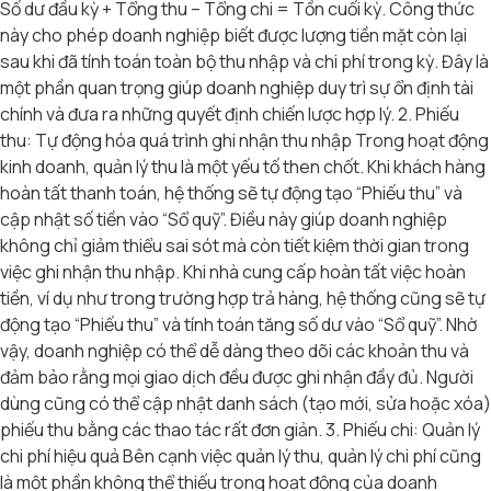
Số dư đầu kỳ + Tổng thu – Tổng chi = Tồn cuối kỳ. Công thức
này cho phép doanh nghiệp biết được lượng tiền mặt còn lại
sau khi đã tính toán toàn bộ thu nhập và chi phí trong kỳ. Đây là
một phần quan trọng giúp doanh nghiệp duy trì sự ổn định tài
chính và đưa ra những quyết định chiến lược hợp lý. 2. Phiếu
thu: Tự động hóa quá trình ghi nhận thu nhập Trong hoạt động
kinh doanh, quản lý thu là một yếu tố then chốt. Khi khách hàng
hoàn tất thanh toán, hệ thống sẽ tự động tạo “Phiếu thu” và
cập nhật số tiền vào “Sổ quỹ”. Điều này giúp doanh nghiệp
không chỉ giảm thiểu sai sót mà còn tiết kiệm thời gian trong
việc ghi nhận thu nhập. Khi nhà cung cấp hoàn tất việc hoàn
tiền, ví dụ như trong trường hợp trả hàng, hệ thống cũng sẽ tự
động tạo “Phiếu thu” và tính toán tăng số dư vào “Sổ quỹ”. Nhờ
vậy, doanh nghiệp có thể dễ dàng theo dõi các khoản thu và
đảm bảo rằng mọi giao dịch đều được ghi nhận đầy đủ. Người
dùng cũng có thể cập nhật danh sách (tạo mới, sửa hoặc xóa)
phiếu thu bằng các thao tác rất đơn giản. 3. Phiếu chi: Quản lý
chi phí hiệu quả Bên cạnh việc quản lý thu, quản lý chi phí cũng
là một phần không thể thiếu trong hoạt động của doanh