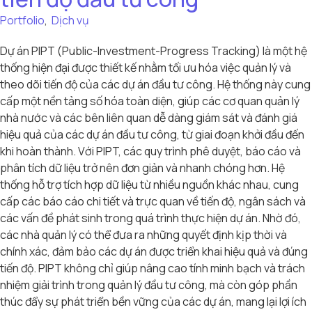
Portfolio
,
Dịch vụ
Dự án PIPT (Public-Investment-Progress Tracking) là một hệ
thống hiện đại được thiết kế nhằm tối ưu hóa việc quản lý và
theo dõi tiến độ của các dự án đầu tư công. Hệ thống này cung
cấp một nền tảng số hóa toàn diện, giúp các cơ quan quản lý
nhà nước và các bên liên quan dễ dàng giám sát và đánh giá
hiệu quả của các dự án đầu tư công, từ giai đoạn khởi đầu đến
khi hoàn thành. Với PIPT, các quy trình phê duyệt, báo cáo và
phân tích dữ liệu trở nên đơn giản và nhanh chóng hơn. Hệ
thống hỗ trợ tích hợp dữ liệu từ nhiều nguồn khác nhau, cung
cấp các báo cáo chi tiết và trực quan về tiến độ, ngân sách và
các vấn đề phát sinh trong quá trình thực hiện dự án. Nhờ đó,
các nhà quản lý có thể đưa ra những quyết định kịp thời và
chính xác, đảm bảo các dự án được triển khai hiệu quả và đúng
tiến độ. PIPT không chỉ giúp nâng cao tính minh bạch và trách
nhiệm giải trình trong quản lý đầu tư công, mà còn góp phần
thúc đẩy sự phát triển bền vững của các dự án, mang lại lợi ích