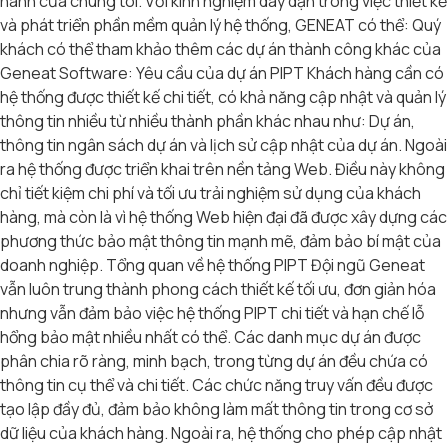
hành của chúng tôi. Với kinh nghiệm dày dặn trong việc thiết kế
và phát triển phần mềm quản lý hệ thống, GENEAT có thể: Quý
khách có thể tham khảo thêm các dự án thành công khác của
Geneat Software: Yêu cầu của dự án PIPT Khách hàng cần có
hệ thống được thiết kế chi tiết, có khả năng cập nhật và quản lý
thông tin nhiều từ nhiều thành phần khác nhau như: Dự án,
thông tin ngân sách dự án và lịch sử cập nhật của dự án. Ngoài
ra hệ thống được triển khai trên nền tảng Web. Điều này không
chỉ tiết kiệm chi phí và tối ưu trải nghiệm sử dụng của khách
hàng, mà còn là vì hệ thống Web hiện đại đã được xây dựng các
phương thức bảo mật thông tin mạnh mẽ, đảm bảo bí mật của
doanh nghiệp. Tổng quan về hệ thống PIPT Đội ngũ Geneat
vẫn luôn trung thành phong cách thiết kế tối ưu, đơn giản hóa
nhưng vẫn đảm bảo việc hệ thống PIPT chi tiết và hạn chế lỗ
hổng bảo mật nhiều nhất có thể. Các danh mục dự án được
phân chia rõ ràng, minh bạch, trong từng dự án đều chứa có
thông tin cụ thể và chi tiết. Các chức năng truy vấn đều được
tạo lập đầy đủ, đảm bảo không làm mất thông tin trong cơ sở
dữ liệu của khách hàng. Ngoài ra, hệ thống cho phép cập nhật