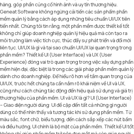
hàng, góp phần củng cố hình ảnh và uy tín thương hiệu.
Geneat Software không ngừng cải tiến các sản phẩm phần
mềm quản lý bằng cách áp dụng những tiêu chuẩn UI/UX tiên
tiến nhất. Chúng tôi tin rằng, một phần mềm được thiết kế tốt
không chỉ giúp doanh nghiệp quản lý hiệu quả mà còn tạo ra
môi trường làm việc tích cực, thúc đẩy sự phát triển và đổi mới
liên tục. UI/UX là gì và tại sao chuẩn UI/UX lại quan trọng trong
phần mềm? Thiết kế UI (User Interface) và UX (User
Experience) đóng vai trò quan trọng trong việc xây dựng phần
mềm hiện đại, đặc biệt là trong các giải pháp phần mềm quản lý
dành cho doanh nghiệp. Để hiểu rõ hơn về tầm quan trọng của
UI/UX, trước hết chúng ta cần nắm rõ khái niệm về UI và UX,
cũng như cách chúng tác động đến hiệu quả sử dụng và giá trị
thương hiệu của phần mềm. UI và UX là gì? UI (User Interface)
– Giao diện người dùng: UI đề cập đến tất cả những gì người
dùng có thể nhìn thấy và tương tác khi sử dụng phần mềm. Từ
màu sắc, font chữ, biểu tượng, đến cách sắp xếp các nút bấm
và điều hướng, UI chính là bộ mặt của phần mềm. Thiết kế UI tốt
không chỉ giúp phần mềm trở nên đẹp mắt mà còn giúp người