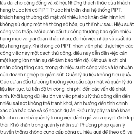
lâu dài cho cộng đồng và xã hội. Những thách thức của khách
hàng trước khi có PIPT Trước khi triển khai hệ thống PIPT,
khách hàng thường đối mặt với nhiều khó khăn điển hình khi
không sử dụng một hệ thống số hóa, cụ thể như sau: Hiệu suất
công việc thấp: Mỗi dự án đầu tư công thường bao gồm nhiều
hạng mục và giai đoạn khác nhau, đòi hỏi việc nhập và xuất dữ
liệu hàng ngày. Khi không có PIPT, nhân viên phải thực hiện các
công việc này một cách thủ công, điều này dẫn đến việc cần
một lượng lớn nhân sự để đảm bảo tiến độ. Kết quả là chi phí
nhân công tăng cao, trong khi hiệu suất công việc và lợi nhuận
của doanh nghiệp lại giảm sút. Quản lý dữ liệu không hiệu quả:
Các dự án đầu tư công thường yêu cầu cập nhật và quản lý dữ
liệu liên tục, từ tiến độ thi công, chi phí, đến các vấn đề phát
sinh. Khối lượng dữ liệu lớn và việc phải xử lý thủ công dẫn đến
nhiều sai sót không thể tránh khỏi, ảnh hưởng đến tính chính
xác của báo cáo và kế hoạch dự án. Điều này gây ra khó khăn
lớn cho các nhà quản lý trong việc đánh giá và ra quyết định kịp
thời. Khó khăn trong quản lý nhân sự: Phương pháp quản lý
truyền thống không cung cấp công cụ hiệu quả để theo dõi và