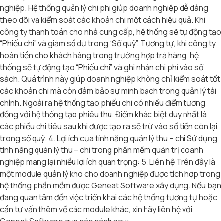
nghiệp. Hệ thống quản lý chi phí giúp doanh nghiệp dễ dàng
theo dõi và kiểm soát các khoản chi một cách hiệu quả. Khi
công ty thanh toán cho nhà cung cấp, hệ thống sẽ tự động tạo
“Phiếu chi” và giảm số dư trong “Sổ quỹ”. Tương tự, khi công ty
hoàn tiền cho khách hàng trong trường hợp trả hàng, hệ
thống sẽ tự động tạo “Phiếu chi” và ghi nhận chi phí vào sổ
sách. Quá trình này giúp doanh nghiệp không chỉ kiểm soát tốt
các khoản chi mà còn đảm bảo sự minh bạch trong quản lý tài
chính. Ngoài ra hệ thống tạo phiếu chi có nhiều điểm tương
đồng với hệ thống tạo phiêu thu. Điểm khác biệt duy nhất là
các phiếu chi tiêu sau khi được tạo ra sẽ trừ vào số tiền còn lại
trong sổ quỹ. 4. Lợi ích của tính năng quản lý thu – chi Sử dụng
tính năng quản lý thu – chi trong phần mềm quản trị doanh
nghiệp mang lại nhiều lợi ích quan trọng: 5. Liên hệ Trên đây là
một module quản lý kho cho doanh nghiệp được tích hợp trong
hệ thống phần mềm được Geneat Software xây dựng. Nếu bạn
đang quan tâm đến việc triển khai các hệ thống tương tự hoặc
cần tư vấn thêm về các module khác, xin hãy liên hệ với
Geneat Software qua các cách sau: