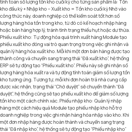
tính toán số lượng tồn kho cuối kỳ cho từng sản phẩm là: Tồn
kho đầu kỳ + Nhập kho – Xuất kho = Tồn kho cuối kỳ Nhờ vào
công thức này, doanh nghiệp có thể kiểm soát tốt hơn số
lượng hàng hóa tồn trong kho, từ đó có kế hoạch nhập hàng
hoặc bán hàng hợp lý, tránh tình trạng thiếu hụt hoặc dư thừa.
Phiếu xuất kho: Tự động hóa quá trình xuất hàng Module tạo
phiếu xuất kho đóng vai trò quan trọng trong việc ghi nhận và
quản lý hàng hóa xuất kho. Mỗi khi một đơn bán hàng được tạo
thành công và chuyển sang trạng thái “Đã xuất kho”, hệ thống
ERP sẽ tự động tạo “Phiếu xuất kho”. Phiếu này sẽ ghi nhận số
lượng hàng hóa xuất ra và tự động tính toán giảm số lượng tồn
kho tương ứng. Tương tự, mỗi khi đơn hoàn trả nhà cung cấp
được xác nhận, trạng thái “Chờ duyệt” sẽ chuyển thành “Đã
duyệt”, hệ thống cũng sẽ tạo phiếu xuất kho để giảm số lượng
tồn kho một cách chính xác. Phiếu nhập kho: Quản lý nhập
hàng một cách hiệu quả Module tạo phiếu nhập kho hỗ trợ
doanh nghiệp trong việc ghi nhận hàng hóa nhập vào kho. Khi
một đơn nhập hàng được hoàn thành và chuyển sang trạng
thái “Đã nhập kho”, hệ thống sẽ tự động tạo “Phiếu nhập kho”