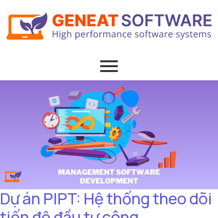
Dự án PIPT: Hệ thống theo dõi
tiến độ đầu tư công