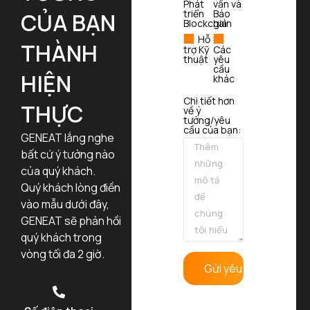
Phát
vấn và
triển
Báo
CỦA BẠN
Blockchain
giá
Hỗ
THÀNH
trợ Kỹ
Các
thuật
yêu
cầu
HIỆN
khác
Chi tiết hơn
THỰC
về ý
tưởng/yêu
cầu của bạn:
GENEAT lắng nghe
bất cứ ý tưởng nào
của quý khách.
Quý khách lòng điền
vào mẫu dưới đây,
GENEAT sẽ phản hồi
quý khách trong
vòng tối đa 2 giờ.