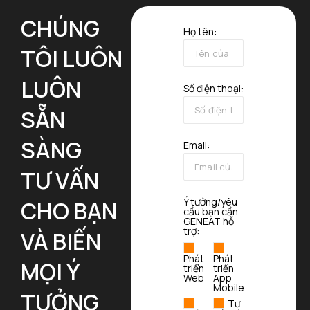
CHÚNG
Họ tên:
TÔI LUÔN
LUÔN
Số điện thoại:
SẴN
SÀNG
Email:
TƯ VẤN
Ý tưởng/yêu
CHO BẠN
cầu bạn cần
GENEAT hỗ
trợ:
VÀ BIẾN
Phát
Phát
MỌI Ý
triển
triển
Web
App
Mobile
TƯỞNG
Tư