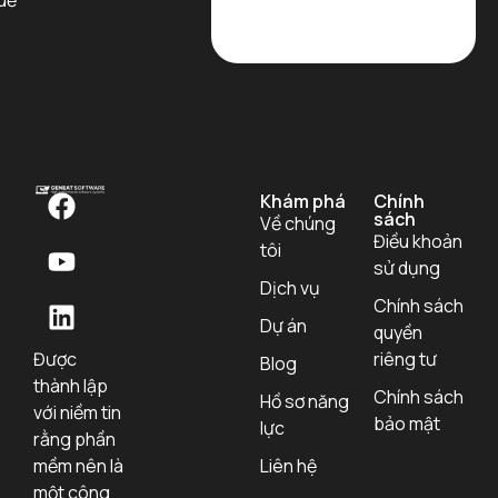
uế
Khám phá
Chính
sách
Về chúng
Điều khoản
tôi
sử dụng
Dịch vụ
Chính sách
Dự án
quyền
Được
riêng tư
Blog
thành lập
Chính sách
Hồ sơ năng
với niềm tin
bảo mật
lực
rằng phần
mềm nên là
Liên hệ
một công